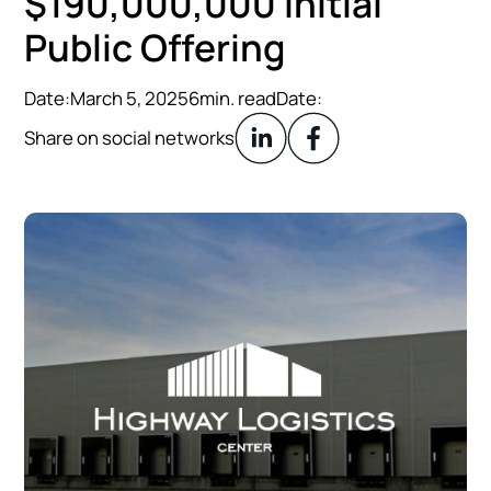
$
1
9
0
,
0
0
0
,
0
0
0
I
n
i
t
i
a
l
P
u
b
l
i
c
O
f
f
e
r
i
n
g
Date:
March 5, 2025
6
min. read
Date:
Share on social networks