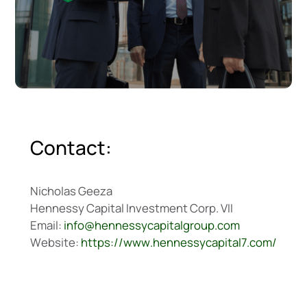
C
o
n
t
a
c
t
:
N
i
c
h
o
l
a
s
G
e
e
z
a
H
e
n
n
e
s
s
y
C
a
p
i
t
a
l
I
n
v
e
s
t
m
e
n
t
C
o
r
p
.
V
I
I
E
m
a
i
l
:
i
n
f
o
@
h
e
n
n
e
s
s
y
c
a
p
i
t
a
l
g
r
o
u
p
.
c
o
m
W
e
b
s
i
t
e
:
h
t
t
p
s
:
/
/
w
w
w
.
h
e
n
n
e
s
s
y
c
a
p
i
t
a
l
7
.
c
o
m
/