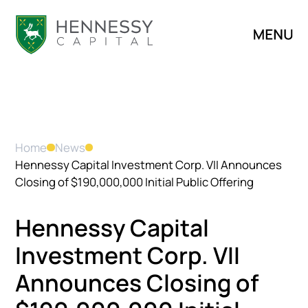
Home
News
Hennessy Capital Investment Corp. VII Announces
Closing of $190,000,000 Initial Public Offering
H
e
n
n
e
s
s
y
C
a
p
i
t
a
l
I
n
v
e
s
t
m
e
n
t
C
o
r
p
.
V
I
I
A
n
n
o
u
n
c
e
s
C
l
o
s
i
n
g
o
f