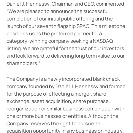
D
a
n
i
e
l
J
.
H
e
n
n
e
s
s
y
,
C
h
a
i
r
m
a
n
a
n
d
C
E
O
,
c
o
m
m
e
n
t
e
d
“
W
e
a
r
e
p
l
e
a
s
e
d
t
o
a
n
n
o
u
n
c
e
t
h
e
s
u
c
c
e
s
s
f
u
l
c
o
m
p
l
e
t
i
o
n
o
f
o
u
r
i
n
i
t
i
a
l
p
u
b
l
i
c
o
f
f
e
r
i
n
g
a
n
d
t
h
e
l
a
u
n
c
h
o
f
o
u
r
s
e
v
e
n
t
h
f
l
a
g
s
h
i
p
S
P
A
C
.
T
h
i
s
m
i
l
e
s
t
o
n
e
p
o
s
i
t
i
o
n
s
u
s
a
s
t
h
e
p
r
e
f
e
r
r
e
d
p
a
r
t
n
e
r
f
o
r
a
c
a
t
e
g
o
r
y
-
w
i
n
n
i
n
g
c
o
m
p
a
n
y
s
e
e
k
i
n
g
a
N
A
S
D
A
Q
l
i
s
t
i
n
g
.
W
e
a
r
e
g
r
a
t
e
f
u
l
f
o
r
t
h
e
t
r
u
s
t
o
f
o
u
r
i
n
v
e
s
t
o
r
s
a
n
d
l
o
o
k
f
o
r
w
a
r
d
t
o
d
e
l
i
v
e
r
i
n
g
l
o
n
g
t
e
r
m
v
a
l
u
e
t
o
o
u
r
s
h
a
r
e
h
o
l
d
e
r
s
.
”
T
h
e
C
o
m
p
a
n
y
i
s
a
n
e
w
l
y
i
n
c
o
r
p
o
r
a
t
e
d
b
l
a
n
k
c
h
e
c
k
c
o
m
p
a
n
y
f
o
u
n
d
e
d
b
y
D
a
n
i
e
l
J
.
H
e
n
n
e
s
s
y
a
n
d
f
o
r
m
e
d
f
o
r
t
h
e
p
u
r
p
o
s
e
o
f
e
f
f
e
c
t
i
n
g
a
m
e
r
g
e
r
,
s
h
a
r
e
e
x
c
h
a
n
g
e
,
a
s
s
e
t
a
c
q
u
i
s
i
t
i
o
n
,
s
h
a
r
e
p
u
r
c
h
a
s
e
,
r
e
o
r
g
a
n
i
z
a
t
i
o
n
o
r
s
i
m
i
l
a
r
b
u
s
i
n
e
s
s
c
o
m
b
i
n
a
t
i
o
n
w
i
t
h
o
n
e
o
r
m
o
r
e
b
u
s
i
n
e
s
s
e
s
o
r
e
n
t
i
t
i
e
s
.
A
l
t
h
o
u
g
h
t
h
e
C
o
m
p
a
n
y
r
e
s
e
r
v
e
s
t
h
e
r
i
g
h
t
t
o
p
u
r
s
u
e
a
n
a
c
q
u
i
s
i
t
i
o
n
o
p
p
o
r
t
u
n
i
t
y
i
n
a
n
y
b
u
s
i
n
e
s
s
o
r
i
n
d
u
s
t
r
y
,