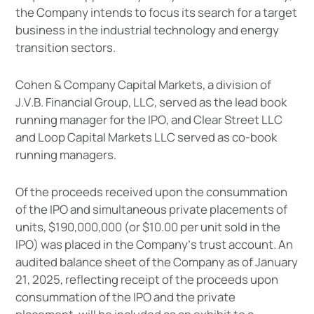
t
h
e
C
o
m
p
a
n
y
i
n
t
e
n
d
s
t
o
f
o
c
u
s
i
t
s
s
e
a
r
c
h
f
o
r
a
t
a
r
g
e
t
b
u
s
i
n
e
s
s
i
n
t
h
e
i
n
d
u
s
t
r
i
a
l
t
e
c
h
n
o
l
o
g
y
a
n
d
e
n
e
r
g
y
t
r
a
n
s
i
t
i
o
n
s
e
c
t
o
r
s
.
C
o
h
e
n
&
C
o
m
p
a
n
y
C
a
p
i
t
a
l
M
a
r
k
e
t
s
,
a
d
i
v
i
s
i
o
n
o
f
J
.
V
.
B
.
F
i
n
a
n
c
i
a
l
G
r
o
u
p
,
L
L
C
,
s
e
r
v
e
d
a
s
t
h
e
l
e
a
d
b
o
o
k
r
u
n
n
i
n
g
m
a
n
a
g
e
r
f
o
r
t
h
e
I
P
O
,
a
n
d
C
l
e
a
r
S
t
r
e
e
t
L
L
C
a
n
d
L
o
o
p
C
a
p
i
t
a
l
M
a
r
k
e
t
s
L
L
C
s
e
r
v
e
d
a
s
c
o
-
b
o
o
k
r
u
n
n
i
n
g
m
a
n
a
g
e
r
s
.
O
f
t
h
e
p
r
o
c
e
e
d
s
r
e
c
e
i
v
e
d
u
p
o
n
t
h
e
c
o
n
s
u
m
m
a
t
i
o
n
o
f
t
h
e
I
P
O
a
n
d
s
i
m
u
l
t
a
n
e
o
u
s
p
r
i
v
a
t
e
p
l
a
c
e
m
e
n
t
s
o
f
u
n
i
t
s
,
$
1
9
0
,
0
0
0
,
0
0
0
(
o
r
$
1
0
.
0
0
p
e
r
u
n
i
t
s
o
l
d
i
n
t
h
e
I
P
O
)
w
a
s
p
l
a
c
e
d
i
n
t
h
e
C
o
m
p
a
n
y
’
s
t
r
u
s
t
a
c
c
o
u
n
t
.
A
n
a
u
d
i
t
e
d
b
a
l
a
n
c
e
s
h
e
e
t
o
f
t
h
e
C
o
m
p
a
n
y
a
s
o
f
J
a
n
u
a
r
y
2
1
,
2
0
2
5
,
r
e
f
l
e
c
t
i
n
g
r
e
c
e
i
p
t
o
f
t
h
e
p
r
o
c
e
e
d
s
u
p
o
n
c
o
n
s
u
m
m
a
t
i
o
n
o
f
t
h
e
I
P
O
a
n
d
t
h
e
p
r
i
v
a
t
e