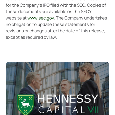
f
o
r
t
h
e
C
o
m
p
a
n
y
’
s
I
P
O
f
i
l
e
d
w
i
t
h
t
h
e
S
E
C
.
C
o
p
i
e
s
o
f
t
h
e
s
e
d
o
c
u
m
e
n
t
s
a
r
e
a
v
a
i
l
a
b
l
e
o
n
t
h
e
S
E
C
’
s
w
e
b
s
i
t
e
a
t
w
w
w
.
s
e
c
.
g
o
v
.
T
h
e
C
o
m
p
a
n
y
u
n
d
e
r
t
a
k
e
s
n
o
o
b
l
i
g
a
t
i
o
n
t
o
u
p
d
a
t
e
t
h
e
s
e
s
t
a
t
e
m
e
n
t
s
f
o
r
r
e
v
i
s
i
o
n
s
o
r
c
h
a
n
g
e
s
a
f
t
e
r
t
h
e
d
a
t
e
o
f
t
h
i
s
r
e
l
e
a
s
e
,
e
x
c
e
p
t
a
s
r
e
q
u
i
r
e
d
b
y
l
a
w
.