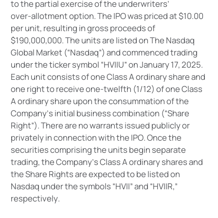
t
o
t
h
e
p
a
r
t
i
a
l
e
x
e
r
c
i
s
e
o
f
t
h
e
u
n
d
e
r
w
r
i
t
e
r
s
’
o
v
e
r
-
a
l
l
o
t
m
e
n
t
o
p
t
i
o
n
.
T
h
e
I
P
O
w
a
s
p
r
i
c
e
d
a
t
$
1
0
.
0
0
p
e
r
u
n
i
t
,
r
e
s
u
l
t
i
n
g
i
n
g
r
o
s
s
p
r
o
c
e
e
d
s
o
f
$
1
9
0
,
0
0
0
,
0
0
0
.
T
h
e
u
n
i
t
s
a
r
e
l
i
s
t
e
d
o
n
T
h
e
N
a
s
d
a
q
G
l
o
b
a
l
M
a
r
k
e
t
(
“
N
a
s
d
a
q
”
)
a
n
d
c
o
m
m
e
n
c
e
d
t
r
a
d
i
n
g
u
n
d
e
r
t
h
e
t
i
c
k
e
r
s
y
m
b
o
l
“
H
V
I
I
U
”
o
n
J
a
n
u
a
r
y
1
7
,
2
0
2
5
.
E
a
c
h
u
n
i
t
c
o
n
s
i
s
t
s
o
f
o
n
e
C
l
a
s
s
A
o
r
d
i
n
a
r
y
s
h
a
r
e
a
n
d
o
n
e
r
i
g
h
t
t
o
r
e
c
e
i
v
e
o
n
e
-
t
w
e
l
f
t
h
(
1
/
1
2
)
o
f
o
n
e
C
l
a
s
s
A
o
r
d
i
n
a
r
y
s
h
a
r
e
u
p
o
n
t
h
e
c
o
n
s
u
m
m
a
t
i
o
n
o
f
t
h
e
C
o
m
p
a
n
y
’
s
i
n
i
t
i
a
l
b
u
s
i
n
e
s
s
c
o
m
b
i
n
a
t
i
o
n
(
“
S
h
a
r
e
R
i
g
h
t
”
)
.
T
h
e
r
e
a
r
e
n
o
w
a
r
r
a
n
t
s
i
s
s
u
e
d
p
u
b
l
i
c
l
y
o
r
p
r
i
v
a
t
e
l
y
i
n
c
o
n
n
e
c
t
i
o
n
w
i
t
h
t
h
e
I
P
O
.
O
n
c
e
t
h
e
s
e
c
u
r
i
t
i
e
s
c
o
m
p
r
i
s
i
n
g
t
h
e
u
n
i
t
s
b
e
g
i
n
s
e
p
a
r
a
t
e
t
r
a
d
i
n
g
,
t
h
e
C
o
m
p
a
n
y
’
s
C
l
a
s
s
A
o
r
d
i
n
a
r
y
s
h
a
r
e
s
a
n
d
t
h
e
S
h
a
r
e
R
i
g
h
t
s
a
r
e
e
x
p
e
c
t
e
d
t
o
b
e
l
i
s
t
e
d
o
n
N
a
s
d
a
q
u
n
d
e
r
t
h
e
s
y
m
b
o
l
s
“
H
V
I
I
”
a
n
d
“
H
V
I
I
R
,
”
r
e
s
p
e
c
t
i
v
e
l
y
.