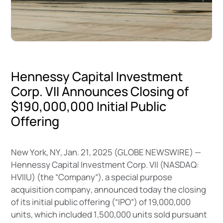
H
e
n
n
e
s
s
y
C
a
p
i
t
a
l
I
n
v
e
s
t
m
e
n
t
C
o
r
p
.
V
I
I
A
n
n
o
u
n
c
e
s
C
l
o
s
i
n
g
o
f
$
1
9
0
,
0
0
0
,
0
0
0
I
n
i
t
i
a
l
P
u
b
l
i
c
O
f
f
e
r
i
n
g
N
e
w
Y
o
r
k
,
N
Y
,
J
a
n
.
2
1
,
2
0
2
5
(
G
L
O
B
E
N
E
W
S
W
I
R
E
)
—
H
e
n
n
e
s
s
y
C
a
p
i
t
a
l
I
n
v
e
s
t
m
e
n
t
C
o
r
p
.
V
I
I
(
N
A
S
D
A
Q
:
H
V
I
I
U
)
(
t
h
e
“
C
o
m
p
a
n
y
”
)
,
a
s
p
e
c
i
a
l
p
u
r
p
o
s
e
a
c
q
u
i
s
i
t
i
o
n
c
o
m
p
a
n
y
,
a
n
n
o
u
n
c
e
d
t
o
d
a
y
t
h
e
c
l
o
s
i
n
g
o
f
i
t
s
i
n
i
t
i
a
l
p
u
b
l
i
c
o
f
f
e
r
i
n
g
(
“
I
P
O
”
)
o
f
1
9
,
0
0
0
,
0
0
0
u
n
i
t
s
,
w
h
i
c
h
i
n
c
l
u
d
e
d
1
,
5
0
0
,
0
0
0
u
n
i
t
s
s
o
l
d
p
u
r
s
u
a
n
t