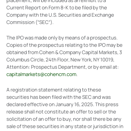
p
l
a
c
e
m
e
n
t
,
w
i
l
l
b
e
i
n
c
l
u
d
e
d
a
s
a
n
e
x
h
i
b
i
t
t
o
a
C
u
r
r
e
n
t
R
e
p
o
r
t
o
n
F
o
r
m
8
-
K
t
o
b
e
f
i
l
e
d
b
y
t
h
e
C
o
m
p
a
n
y
w
i
t
h
t
h
e
U
.
S
.
S
e
c
u
r
i
t
i
e
s
a
n
d
E
x
c
h
a
n
g
e
C
o
m
m
i
s
s
i
o
n
(
“
S
E
C
”
)
.
T
h
e
I
P
O
w
a
s
m
a
d
e
o
n
l
y
b
y
m
e
a
n
s
o
f
a
p
r
o
s
p
e
c
t
u
s
.
C
o
p
i
e
s
o
f
t
h
e
p
r
o
s
p
e
c
t
u
s
r
e
l
a
t
i
n
g
t
o
t
h
e
I
P
O
m
a
y
b
e
o
b
t
a
i
n
e
d
f
r
o
m
C
o
h
e
n
&
C
o
m
p
a
n
y
C
a
p
i
t
a
l
M
a
r
k
e
t
s
,
3
C
o
l
u
m
b
u
s
C
i
r
c
l
e
,
2
4
t
h
F
l
o
o
r
,
N
e
w
Y
o
r
k
,
N
Y
1
0
0
1
9
,
A
t
t
e
n
t
i
o
n
:
P
r
o
s
p
e
c
t
u
s
D
e
p
a
r
t
m
e
n
t
,
o
r
b
y
e
m
a
i
l
a
t
:
c
a
p
i
t
a
l
m
a
r
k
e
t
s
@
c
o
h
e
n
c
m
.
c
o
m
.
A
r
e
g
i
s
t
r
a
t
i
o
n
s
t
a
t
e
m
e
n
t
r
e
l
a
t
i
n
g
t
o
t
h
e
s
e
s
e
c
u
r
i
t
i
e
s
h
a
s
b
e
e
n
f
i
l
e
d
w
i
t
h
t
h
e
S
E
C
a
n
d
w
a
s
d
e
c
l
a
r
e
d
e
f
f
e
c
t
i
v
e
o
n
J
a
n
u
a
r
y
1
6
,
2
0
2
5
.
T
h
i
s
p
r
e
s
s
r
e
l
e
a
s
e
s
h
a
l
l
n
o
t
c
o
n
s
t
i
t
u
t
e
a
n
o
f
f
e
r
t
o
s
e
l
l
o
r
t
h
e
s
o
l
i
c
i
t
a
t
i
o
n
o
f
a
n
o
f
f
e
r
t
o
b
u
y
,
n
o
r
s
h
a
l
l
t
h
e
r
e
b
e
a
n
y
s
a
l
e
o
f
t
h
e
s
e
s
e
c
u
r
i
t
i
e
s
i
n
a
n
y
s
t
a
t
e
o
r
j
u
r
i
s
d
i
c
t
i
o
n
i
n