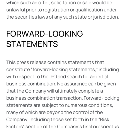
w
h
i
c
h
s
u
c
h
a
n
o
f
f
e
r
,
s
o
l
i
c
i
t
a
t
i
o
n
o
r
s
a
l
e
w
o
u
l
d
b
e
u
n
l
a
w
f
u
l
p
r
i
o
r
t
o
r
e
g
i
s
t
r
a
t
i
o
n
o
r
q
u
a
l
i
f
i
c
a
t
i
o
n
u
n
d
e
r
t
h
e
s
e
c
u
r
i
t
i
e
s
l
a
w
s
o
f
a
n
y
s
u
c
h
s
t
a
t
e
o
r
j
u
r
i
s
d
i
c
t
i
o
n
.
F
O
R
W
A
R
D
-
L
O
O
K
I
N
G
S
T
A
T
E
M
E
N
T
S
T
h
i
s
p
r
e
s
s
r
e
l
e
a
s
e
c
o
n
t
a
i
n
s
s
t
a
t
e
m
e
n
t
s
t
h
a
t
c
o
n
s
t
i
t
u
t
e
“
f
o
r
w
a
r
d
-
l
o
o
k
i
n
g
s
t
a
t
e
m
e
n
t
s
,
”
i
n
c
l
u
d
i
n
g
w
i
t
h
r
e
s
p
e
c
t
t
o
t
h
e
I
P
O
a
n
d
s
e
a
r
c
h
f
o
r
a
n
i
n
i
t
i
a
l
b
u
s
i
n
e
s
s
c
o
m
b
i
n
a
t
i
o
n
.
N
o
a
s
s
u
r
a
n
c
e
c
a
n
b
e
g
i
v
e
n
t
h
a
t
t
h
e
C
o
m
p
a
n
y
w
i
l
l
u
l
t
i
m
a
t
e
l
y
c
o
m
p
l
e
t
e
a
b
u
s
i
n
e
s
s
c
o
m
b
i
n
a
t
i
o
n
t
r
a
n
s
a
c
t
i
o
n
.
F
o
r
w
a
r
d
-
l
o
o
k
i
n
g
s
t
a
t
e
m
e
n
t
s
a
r
e
s
u
b
j
e
c
t
t
o
n
u
m
e
r
o
u
s
c
o
n
d
i
t
i
o
n
s
,
m
a
n
y
o
f
w
h
i
c
h
a
r
e
b
e
y
o
n
d
t
h
e
c
o
n
t
r
o
l
o
f
t
h
e
C
o
m
p
a
n
y
,
i
n
c
l
u
d
i
n
g
t
h
o
s
e
s
e
t
f
o
r
t
h
i
n
t
h
e
“
R
i
s
k
F
a
c
t
o
r
s
”
s
e
c
t
i
o
n
o
f
t
h
e
C
o
m
p
a
n
y
’
s
f
i
n
a
l
p
r
o
s
p
e
c
t
u
s